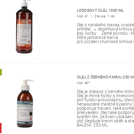
LOSOSOVÝ OLEJ 1000 ML
Kód:
41
Záruka: 1 rok
Olej z norského lososa vysoké
příměsí → doplňkové krmivo 
psy, kočky Země původu - No
čistá jantarová barva 
pro zvýšení chutnosti krmiva 
OLEJ Z ČERNÉHO KMÍNU 250 M
Kód:
467
Olej je získaný z černého kmí
Olej je mírně hořký s intenzivn
plní funkci antioxidantu, který
nenasycené mastné kyseliny. 
podporuje trávení, také pomá
překyselení. Olej také podpor
systém tím, že brání ukládání
což zlepšuje krevní oběh a stab
BALENÍ: 250 ML