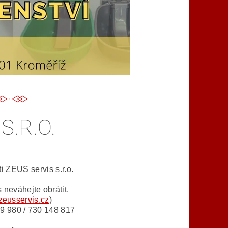
S.R.O.
i ZEUS servis s.r.o.
 neváhejte obrátit.
eusservis.cz
)
59 980 /
730 148 817