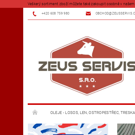
Veškerý sortiment zboží můžete také zakoupit osobně v našem 
+420 608 759 980
OBCHOD@ZEUSSERVIS.
OLEJE - LOSOS, LEN, OSTROPESTŘEC, TRESK
KOŘENÍ A BYLINKY
FARMY - TELATA - VKS