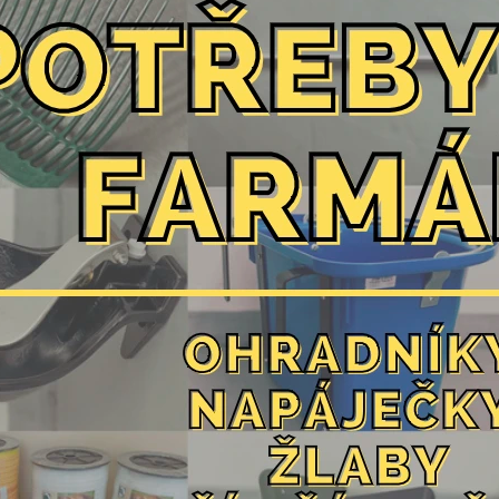
BNÍCH ÚDAJŮ
VELKOOBCHOD
NAPIŠTE NÁM
KON
OBCHOD