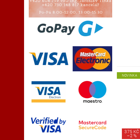
NOVINKA
375 KČ
–
2 %