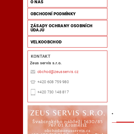
O NÁS
OBCHODNÍ PODMÍNKY
ZÁSADY OCHRANY OSOBNÍCH
ÚDAJŮ
VELKOOBCHOD
KONTAKT
Zeus servis s.r.o.
obchod
@
zeusservis.cz
+420 608 759 980
+420 730 148 817