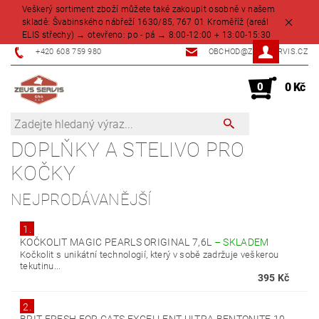
Veškerý sortiment zboží můžete také zakoupit osobně v našem
skladě: Švabinského nábřeží 1630/85, 767 01 Kroměříž (areál
ELIS střechy) → otevřeno: po - pá → 8:00-12:00 + 13:00-15:30
+420 608 759 980
OBCHOD@ZEUSSERVIS.CZ
0
0 Kč
DOPLŇKY A STELIVO PRO
KOČKY
NEJPRODÁVANĚJŠÍ
1.
KOČKOLIT MAGIC PEARLS ORIGINAL 7,6L
–
SKLADEM
Kočkolit s unikátní technologií, který v sobě zadržuje veškerou
tekutinu...
395 Kč
2.