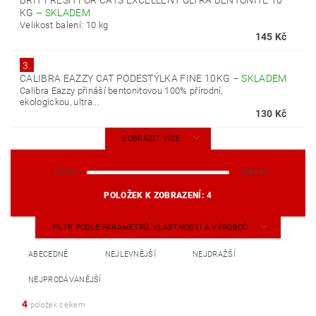
BRIT FRESH FOR CATS EXCELLENT ULTRA BENTONITE 10
KG
–
SKLADEM
Velikost balení: 10 kg
145 Kč
3.
CALIBRA EAZZY CAT PODESTÝLKA FINE 10KG
–
SKLADEM
Calibra Eazzy přináší bentonitovou 100% přírodní,
ekologickou, ultra...
130 Kč
ZOBRAZIT VÍCE
130
Kč
1085
Kč
POLOŽEK K ZOBRAZENÍ:
4
FILTR PODLE PARAMETRŮ, VLASTNOSTÍ A VÝROBCŮ
ABECEDNĚ
NEJLEVNĚJŠÍ
NEJDRAŽŠÍ
NEJPRODÁVANĚJŠÍ
4
položek celkem