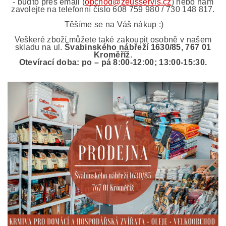
- buďto přes email (
obchod@zeusservis.cz
) nebo nám
zavolejte na telefonní číslo 608 759 980 /
730 148 817
.
Těšíme se na Váš nákup :)
Veškeré zboží můžete také zakoupit osobně v našem
skladu na ul.
Švabinského nábřeží 1630/85, 767 01
Kroměříž
.
Otevírací doba: po – pá 8:00-12:00; 13:00-15:30.