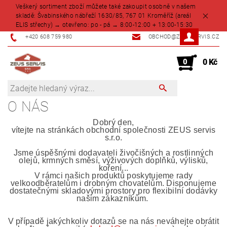
Veškerý sortiment zboží můžete také zakoupit osobně v našem
skladě: Švabinského nábřeží 1630/85, 767 01 Kroměříž (areál
ELIS střechy) → otevřeno: po - pá → 8:00-12:00 + 13:00-15:30
+420 608 759 980
OBCHOD@ZEUSSERVIS.CZ
0
0 Kč
O NÁS
Dobrý den,
vítejte na stránkách obchodní společnosti ZEUS servis
s.r.o.
Jsme úspěšnými dodavateli živočišných a rostlinných
olejů, krmných směsí, výživových doplňků, výlisků,
koření...
V rámci našich produktů poskytujeme rady
velkoodběratelům i drobným chovatelům. Disponujeme
dostatečnými skladovými prostory pro flexibilní dodávky
našim zákazníkům.
V případě jakýchkoliv dotazů se na nás neváhejte obrátit