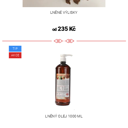
LNĚNÉ VÝLISKY
235 Kč
od
TIP
AKCE
LNĚNÝ OLEJ 1000 ML