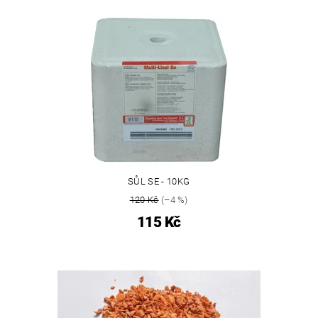
SŮL SE - 10KG
120 Kč
(–4 %)
115 Kč