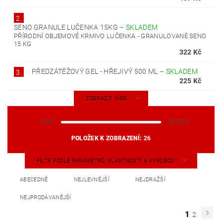
2.
SENO GRANULE LUČENKA 15KG
–
SKLADEM
PŘÍRODNÍ OBJEMOVÉ KRMIVO LUČENKA - GRANULOVANÉ SENO
15 KG
322 Kč
PŘEDZÁTĚŽOVÝ GEL - HŘEJIVÝ 500 ML
–
SKLADEM
3.
225 Kč
ZOBRAZIT VÍCE
90
Kč
3298
Kč
POLOŽEK K ZOBRAZENÍ:
26
FILTR PODLE PARAMETRŮ, VLASTNOSTÍ A VÝROBCŮ
ABECEDNĚ
NEJLEVNĚJŠÍ
NEJDRAŽŠÍ
NEJPRODÁVANĚJŠÍ
1
2