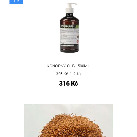
TIP
KONOPNÝ OLEJ 500ML
325 Kč
(–2 %)
316 Kč