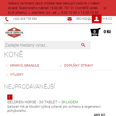
Veškerý sortiment zboží můžete také zakoupit osobně v našem
skladě: Švabinského nábřeží 1630/85, 767 01 Kroměříž (areál
ELIS střechy) → otevřeno: po - pá → 8:00-12:00 + 13:00-15:30
+420 608 759 980
OBCHOD@ZEUSSERVIS.CZ
0
0 Kč
KONĚ
KRMIVO, GRANULE
DOPLŇKY STRAVY
VÝLISKY
NEJPRODÁVANĚJŠÍ
1.
GELOREN HORSE - 30 TABLET
–
SKLADEM
Geloren HA je kloubní výživa určená pro ochranu a regeneraci
pohybového...
489 Kč