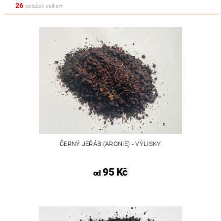
26
položek celkem
ČERNÝ JEŘÁB (ARONIE) - VÝLISKY
95 Kč
od