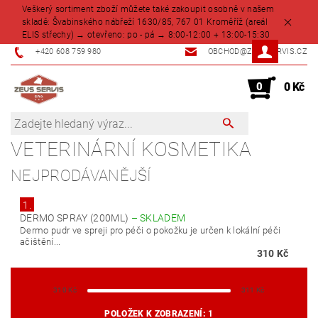
Veškerý sortiment zboží můžete také zakoupit osobně v našem
skladě: Švabinského nábřeží 1630/85, 767 01 Kroměříž (areál
ELIS střechy) → otevřeno: po - pá → 8:00-12:00 + 13:00-15:30
+420 608 759 980
OBCHOD@ZEUSSERVIS.CZ
0
0 Kč
VETERINÁRNÍ KOSMETIKA
NEJPRODÁVANĚJŠÍ
1.
DERMO SPRAY (200ML)
–
SKLADEM
Dermo pudr ve spreji pro péči o pokožku je určen k lokální péči
ačištění...
310 Kč
310
Kč
311
Kč
POLOŽEK K ZOBRAZENÍ:
1