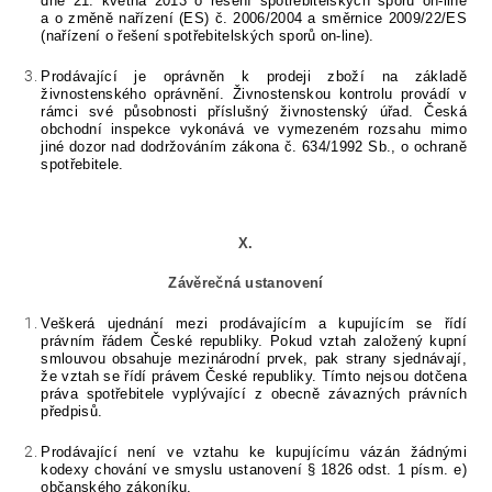
dne 21. května 2013 o řešení spotřebitelských sporů on-line
a o změně nařízení (ES) č. 2006/2004 a směrnice 2009/22/ES
(nařízení o řešení spotřebitelských sporů on-line).
Prodávající je oprávněn k prodeji zboží na základě
živnostenského oprávnění. Živnostenskou kontrolu provádí v
rámci své působnosti příslušný živnostenský úřad. Česká
obchodní inspekce vykonává ve vymezeném rozsahu mimo
jiné dozor nad dodržováním zákona č. 634/1992 Sb., o ochraně
spotřebitele.
X.
Závěrečná ustanovení
Veškerá ujednání mezi prodávajícím a kupujícím se řídí
právním řádem České republiky. Pokud vztah založený kupní
smlouvou obsahuje mezinárodní prvek, pak strany sjednávají,
že vztah se řídí právem České republiky. Tímto nejsou dotčena
práva spotřebitele vyplývající z obecně závazných právních
předpisů.
Prodávající není ve vztahu ke kupujícímu vázán žádnými
kodexy chování ve smyslu ustanovení § 1826 odst. 1 písm. e)
občanského zákoníku.