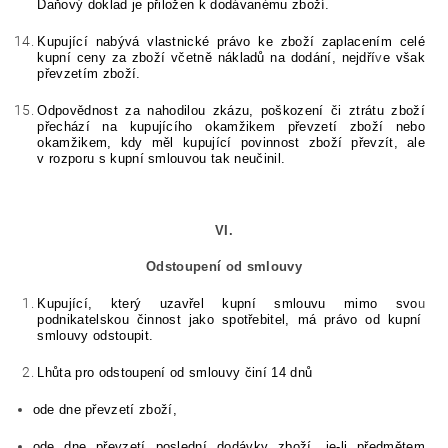
Daňový doklad je přiložen k dodávanému zboží.
Kupující nabývá vlastnické právo ke zboží zaplacením celé
kupní ceny za zboží včetně nákladů na dodání, nejdří
v
e však
převzetím zboží.
Odpovědnost za nahodilou zkázu, poškození či ztrátu zboží
přechází na kupujícího okamžikem převzetí zboží nebo
okamžikem, kdy měl kupující povinnost zboží převzít, ale
v rozporu s kupní smlouvou tak neučinil.
VI.
Odstoupení od smlouvy
Kupující, který uzavřel kupní smlouvu mimo svo
u
podnikatelskou činnost jako spotřebitel, má právo od kupní
smlouvy odstoupit.
Lhůta pro odstoupení od smlouvy činí 14 dnů
ode dne převzetí zboží,
ode dne převzetí poslední dodávky zboží, je-li předmětem