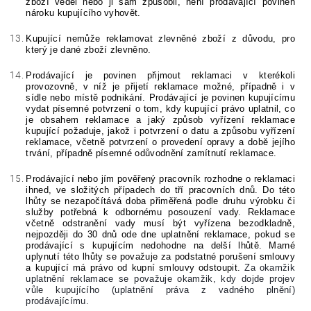
zboží věděl nebo ji sám způsobil, není prodávající povinen
nároku kupujícího vyhovět.
Kupující nemůže reklamovat zlevněné zboží z důvodu, pro
který je dané zboží zlevněno.
Prodávající je povinen přijmout reklamaci v kterékoli
provozovně, v níž je přijetí reklamace možné, případně i v
sídle nebo místě podnikání. Prodávající je povinen kupujícímu
vydat písemné potvrzení o tom, kdy kupující právo uplatnil, co
je obsahem reklamace a jaký způsob vyřízení reklamace
kupující požaduje, jakož i potvrzení o datu a způsobu vyřízení
reklamace, včetně potvrzení o provedení opravy a době jejího
trvání, případně písemné odůvodnění zamítnutí reklamace.
Prodávající nebo jím pověřený pracovník rozhodne o reklamaci
ihned, ve složitých případech do tří pracovních dnů. Do této
lhůty se nezapočítává doba přiměřená podle druhu výrobku či
služby potřebná k odbornému posouzení vady. Reklamace
včetně odstranění vady musí být vyřízena bezodkladně,
nejpozději do 30 dnů ode dne uplatnění reklamace, pokud se
prodávající s kupujícím nedohodne na delší lhůtě. Marné
uplynutí této lhůty se považuje za podstatné porušení smlouvy
a kupující má právo od kupní smlouvy odstoupit.
Za okamžik
uplatnění reklamace se považuje okamžik, kdy dojde projev
vůle kupujícího (uplatnění práva z vadného plnění)
prodávajícímu.