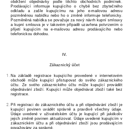
obdržení objednávky podle těchto obchodních podmínek.
Prodávající informuje kupujícího o chybě bez zbytečného
odkladu a zašle kupujícímu na jeho e-mailovou adresu
pozměněnou nabídku
nebo ho o změně informuje telefonicky
.
Pozměněná nabídka se považuje za nový návrh kupní smlouvy
a kupní smlouva je v takovém případě uzavřena potvrzením o
přijetí kupujícím na e-mailovou adresu prodávajícího
nebo
telefonickou dohodou
.
IV.
Zákaznický účet
Na základě registrace kupujícího provedené v internetovém
obchodě může kupující přistupovat do svého zákaznického
účtu. Ze svého zákaznického účtu může kupující provádět
objednávání zboží. Kupující může objednávat zboží také bez
registrace.
Při registraci do zákaznického účtu a při objednávání zboží je
kupující povinen uvádět správně a pravdivě všechny údaje.
Údaje uvedené v uživatelském účtu je kupující při jakékoliv
jejich změně povinen aktualizovat. Údaje uvedené kupujícím v
zákaznickém účtu a při objednávání zboží jsou prodávajícím
považovány za správné.