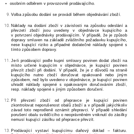
osobním odběrem v provozovně prodávajícího
.
Volba způsobu dodání se provádí během objednávání zboží.
Náklady na dodání zboží v závislosti na způsobu odeslání a
převzetí zboží jsou uvedeny v objednávce kupujícího a
v potvrzení objednávky prodávajícím. V případě, že je způsob
dopravy smluven na základě zvláštního požadavku kupujícího,
nese kupující riziko a případné dodatečné náklady spojené s
tímto způsobem dopravy.
Je-li prodávající podle kupní smlouvy povinen dodat zboží na
místo určené kupujícím v objednávce, je kupující povinen
převzít zboží při dodání. V případě, že je z důvodů na straně
kupujícího nutno zboží doručovat opakovaně nebo jiným
způsobem, než bylo uvedeno v objednávce, je kupující povinen
uhradit náklady spojené s opakovaným doručováním zboží,
resp. náklady spojené s jiným způsobem doručení.
Při převzetí zboží od přepravce je kupující povinen
zkontrolovat neporušenost obalů zboží a v případě jakýchkoliv
závad toto neprodleně oznámit přepravci. V případě shledání
porušení obalu svědčícího o neoprávněném vniknutí do zásilky
nemusí kupující zásilku od přepravce převzít.
Prodávající vystaví kupujícímu daňový doklad – fakturu.