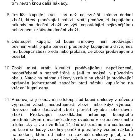
tím nevzniknou další náklady.
Jestliže kupující zvolil jiný než nejlevnější způsob dodání
zboží, který prodávající nabízí, vrátí prodávající kupujícímu
náklady na dodání zboží ve výši odpovídající nejlevnějšímu
nabízenému způsobu dodání zboží.
Odstoupí-li kupující od kupní smlouvy, není prodávající
povinen vrátit přijaté peněžní prostředky kupujícímu dříve, než
mu kupující zboží předá nebo prokáže, že zboží prodávajícímu
odeslal.
Zboží musí vrátit kupující prodávajícímu
nepoškozené,
neopotřebené a neznečištěné
a je-li to možné, v původním
obalu. Nárok na náhradu škody vzniklé na zboží je prodávající
oprávněn jednostranně započíst proti nároku kupujícího na
vrácení kupní ceny.
Prodávající je oprávněn odstoupit od kupní smlouvy z důvodu
vyprodání zásob, nedostupnosti zboží, nebo když výrobce,
dovozce nebo dodavatel zboží přerušil výrobu nebo dovoz
zboží. Prodávající bezodkladně informuje kupujícího
prostřednictvím e-mailové adresy uvedené v objednávce
nebo
telefonicky
a vrátí ve lhůtě 14 dnů od oznámení o odstoupení
od kupní smlouvy všechny peněžní prostředky včetně nákladů
na dodání, které od něho na základě smlouvy přijal, a to
stejným způsobem, popřípadě způsobem určeným kupujícím.