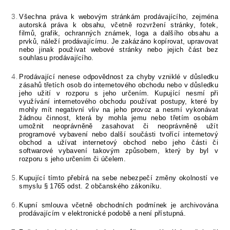
Všechna práva k webovým stránkám prodávajícího, zejména
autorská práva k obsahu, včetně rozvržení stránky, fotek,
filmů, grafik, ochranných známek, loga a dalšího obsahu a
prvků, náleží prodávajícímu. Je zakázáno kopírovat, upravovat
nebo jinak používat webové stránky nebo jejich část bez
souhlasu prodávajícího.
Prodávající nenese odpovědnost za chyby vzniklé v důsledku
zásahů třetích osob do internetového obchodu nebo v důsledku
jeho užití v rozporu s jeho určením. Kupující nesmí při
využívání internetového obchodu používat postupy, které by
mohly mít negativní vliv na jeho provoz a nesmí vykonávat
žádnou činnost, která by mohla jemu nebo třetím osobám
umožnit neoprávněně zasahovat či neoprávněně užít
programové vybavení nebo další součásti tvořící internetový
obchod a užívat internetový obchod nebo jeho části či
softwarové vybavení takovým způsobem, který by byl v
rozporu s jeho určením či účelem.
Kupující tímto přebírá na sebe nebezpečí změny okolností ve
smyslu § 1765 odst. 2 občanského zákoníku.
Kupní smlouva včetně obchodních podmínek je archivována
prodávajícím v elektronické podobě a není přístupná.