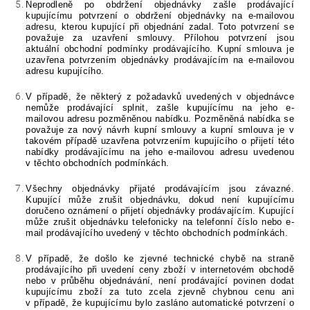
Neprodleně po obdržení objednávky zašle prodávající
kupujícímu potvrzení o obdržení objednávky na e-mailovou
adresu, kterou kupující při objednání zadal. Toto potvrzení se
považuje za uzavření smlouvy. Přílohou potvrzení jsou
aktuální obchodní podmínky prodávajícího. Kupní smlouva je
uzavřena potvrzením objednávky prodávajícím na e-mailovou
adresu kupujícího.
V případě, že některý z požadavků uvedených v objednávce
nemůže prodávající splnit, zašle kupujícímu na jeho e-
mailovou adresu pozměněnou nabídku. Pozměněná nabídka se
považuje za nový návrh kupní smlouvy a kupní smlouva je v
takovém případě uzavřena potvrzením kupujícího o přijetí této
nabídky prodávajícímu na jeho e-mailovou adresu uvedenou
v těchto obchodních podmínkách.
Všechny objednávky přijaté prodávajícím
jsou závazné
.
Kupující může zrušit objednávku, dokud není kupujícímu
doručeno oznámení o přijetí objednávky prodávajícím. Kupující
může zrušit objednávku telefonicky na telefonní číslo nebo e-
mail prodávajícího uvedený v těchto obchodních podmínkách.
V případě, že došlo ke zjevné technické chybě na straně
prodávajícího při uvedení ceny zboží v internetovém obchodě
nebo v průběhu objednávání, není prodávající povinen dodat
kupujícímu zboží za tuto zcela zjevně chybnou cenu
ani
v případě, že kupujícímu bylo zasláno automatické potvrzení o