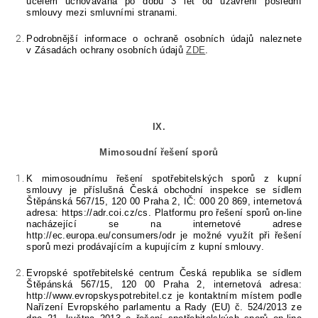
účelem uchovávána po dobu 3 let od uzavření poslední
smlouvy mezi smluvními stranami.
Podrobnější informace o ochraně osobních údajů naleznete
v Zásadách ochrany osobních údajů
ZDE
.
IX.
Mimosoudní řešení sporů
K mimosoudnímu řešení spotřebitelských sporů z kupní
smlouvy je příslušná Česká obchodní inspekce se sídlem
Štěpánská 567/15, 120 00 Praha 2, IČ: 000 20 869, internetová
adresa: https://adr.coi.cz/cs. Platformu pro řešení sporů on-line
nacházející se na internetové adrese
http://ec.europa.eu/consumers/odr je možné využít při řešení
sporů mezi prodávajícím a kupujícím z kupní smlouvy.
Evropské spotřebitelské centrum Česká republika se sídlem
Štěpánská 567/15, 120 00 Praha 2, internetová adresa:
http://www.evropskyspotrebitel.cz je kontaktním místem podle
Nařízení Evropského parlamentu a Rady (EU) č. 524/2013 ze