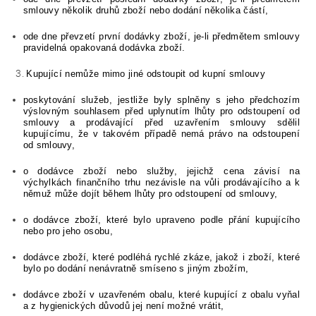
smlouvy několik druhů zboží nebo dodání několika částí,
ode dne převzetí první dodávky zboží, je-li předmětem smlouvy
pravidelná opakovaná dodávka zboží.
Kupující nemůže mimo jiné odstoupit od kupní smlouvy
poskytování služeb, jestliže byly splněny s jeho předchozím
výslovným souhlasem před uplynutím lhůty pro odstoupení od
smlouvy a prodávající před uzavřením smlouvy sdělil
kupujícímu, že v takovém případě nemá právo na odstoupení
od smlouvy,
o dodávce zboží nebo služby, jejichž cena závisí na
výchylkách finančního trhu nezávisle na vůli prodávajícího a k
němuž může dojít během lhůty pro odstoupení od smlouvy,
o dodávce zboží, které bylo upraveno podle přání kupujícího
nebo pro jeho osobu,
dodávce zboží, které podléhá rychlé zkáze, jakož i zboží, které
bylo po dodání nenávratně smíseno s jiným zbožím,
dodávce zboží v uzavřeném obalu, které kupující z obalu vyňal
a z hygienických důvodů jej není možné vrátit,