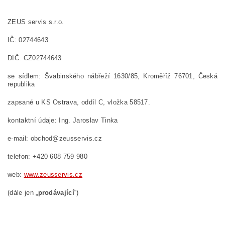
ZEUS servis s.r.o.
IČ: 02744643
DIČ: CZ02744643
se sídlem: Švabinského nábřeží 1630/85
, Kroměříž 76701, Česká
republika
zapsané u
KS Ostrava
, oddíl
C
, vložka
58517.
kontaktní údaje:
Ing. Jaroslav Tinka
e-mail:
obchod@zeusservis.cz
telefon:
+420 608 759 980
w
eb:
www.zeusservis.cz
(dále jen „
prodávající
“)