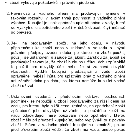
zboží vyhovuje požadavkům právních předpisů.
Povinnosti z vadného plnění má prodávající nejméně v
takovém rozsahu, v jakém trvají povinnosti z vadného plnění
výrobce
. Kupující je jinak oprávněn uplatnit právo z vady, která
se vyskytne u spotřebního zboží v době dvaceti čtyř měsíců
od převzetí.
Je-li na prodávaném zboží, na jeho obalu, v návodu
připojenému ke zboží nebo v reklamě v souladu s jinými
právními předpisy uvedena doba, po kterou lze zboží použít,
použijí se ustanovení o záruce za jakost. Zárukou za jakost se
prodávající zavazuje, že zboží bude po určitou dobu způsobilé
k použití pro obvyklý účel nebo že si zachová obvyklé
vlastnosti. Vytkl-li kupující prodávajícímu vadu zboží
oprávněně, neběží lhůta pro uplatnění práv z vadného plnění
ani záruční doba po dobu, po kterou nemůže kupující vadné
zboží užívat.
Ustanovení uvedená v předchozím odstavci obchodních
podmínek se nepoužijí u zboží prodávaného za nižší cenu na
vadu, pro kterou byla nižší cena ujednána, na opotřebení zboží
způsobené jeho obvyklým užíváním, u použitého zboží na
vadu odpovídající míře používání nebo opotřebení, kterou
zboží mělo při převzetí kupujícím, nebo vyplývá-li to z povahy
zboží. Právo z vadného plnění kupujícímu nenáleží, pokud
před převzetím zboží věděl, že zboží má vadu, anebo pokud