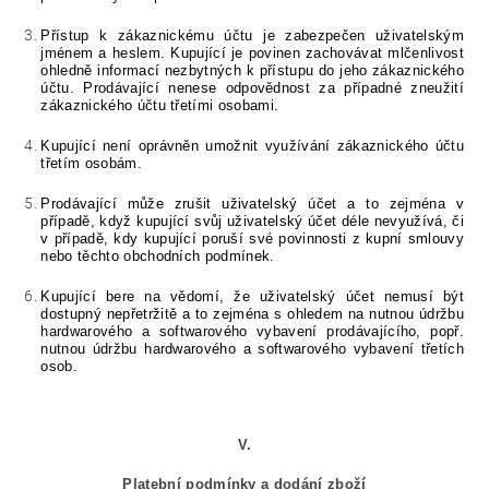
Přístup k zákaznickému účtu je zabezpečen uživatelským
jménem a heslem. Kupující je povinen zachovávat mlčenlivost
ohledně informací nezbytných k přístupu do jeho zákaznického
účtu. Prodávající nenese odpovědnost za případné zneužití
zákaznického účtu třetími osobami.
Kupující není oprávněn umožnit využívání zákaznického účtu
třetím osobám.
Prodávající může zrušit uživatelský účet a to zejména v
případě, když kupující svůj uživatelský účet déle nevyužívá, či
v případě, kdy kupující poruší své povinnosti z kupní smlouvy
nebo těchto obchodních podmínek.
Kupující bere na vědomí, že uživatelský účet nemusí být
dostupný nepřetržitě a to zejména s ohledem na nutnou údržbu
hardwarového a softwarového vybavení prodávajícího, popř.
nutnou údržbu hardwarového a softwarového vybavení třetích
osob.
V.
Platební podmínky a dodání zboží