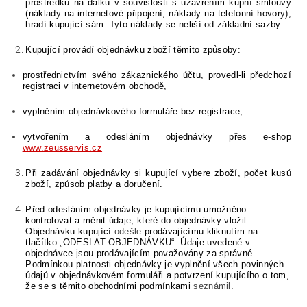
prostředků na dálku v souvislosti s uzavřením kupní smlouvy
(náklady na internetové připojení, náklady na telefonní hovory),
hradí kupující sám. Tyto náklady se neliší od základní sazby.
Kupující provádí objednávku zboží těmito způsoby:
prostřednictvím svého zákaznického účtu, provedl-li
předchozí
registraci
v internetovém obchodě,
vyplněním objednávkového formuláře bez registrace,
vytvořením a odesláním objednávky přes e-shop
www.zeusservis.cz
Při zadávání objednávky si kupující vybere zboží, počet kusů
zboží, způsob platby a doručení.
Před odesláním objednávky je kupujícímu umožněno
kontrolovat a měnit údaje, které do objednávky vložil.
Objednávku kupující
odešle
prodávajícímu kliknutím na
tlačítko
„ODESLAT OBJEDNÁVKU“.
Údaje uvedené v
objednávce jsou prodávajícím považovány za správné.
Podmínkou platnosti objednávky je vyplnění všech povinných
údajů v objednávkovém formuláři a
potvrzení kupujícího o tom
,
že se s těmito obchodními podmínkami
seznámil
.