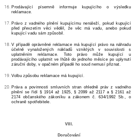
Prodávající písemně informuje kupujícího o výsledku
reklamace.
Právo z vadného plnění kupujícímu nenáleží, pokud kupující
před převzetím věci věděl, že věc má vadu, anebo pokud
kupující vadu sám způsobil.
V případě oprávněné reklamace má kupující právo na náhradu
účelně vynaložených nákladů vzniklých v souvislosti s
uplatněním reklamace. Toto právo může kupující u
prodávajícího uplatnit ve lhůtě do jednoho měsíce po uplynutí
záruční doby, v opačném případě ho soud nemusí přiznat.
Volbu způsobu reklamace má kupující.
Práva a povinnosti smluvních stran ohledně práv z vadného
plnění se řídí § 1914 až 1925, § 2099 až 2117 a § 2161 až
2174 občanského zákoníku a zákonem č. 634/1992 Sb., o
ochraně spotřebitele.
VIII.
Doručování