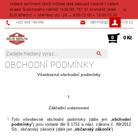
Veškerý sortiment zboží můžete také zakoupit osobně v našem
skladě: Švabinského nábřeží 1630/85, 767 01 Kroměříž (areál
ELIS střechy) → otevřeno: po - pá → 8:00-12:00 + 13:00-15:30
+420 608 759 980
OBCHOD@ZEUSSERVIS.CZ
0
0 Kč
OBCHODNÍ PODMÍNKY
Všeobecné obchodní podmínky
I.
Základní ustanovení
Tyto všeobecné obchodní podmínky (dále jen „
obchodní
podmínky
“) jsou vydané dle § 1751 a násl. zákona č. 89/2012
Sb., občanský zákoník (dále jen „
občanský zákoník
“)