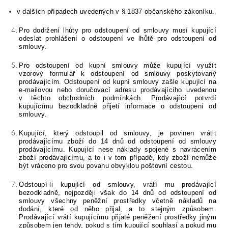
v dalších případech uvedených v § 1837 občanského zákoníku.
Pro dodržení lhůty pro odstoupení od smlouvy musí kupující
odeslat prohlášení o odstoupení ve lhůtě pro odstoupení od
smlouvy.
Pro odstoupení od kupní smlouvy může kupující využít
vzorový formulář k odstoupení od smlouvy poskytovaný
prodávajícím. Odstoupení od kupní smlouvy zašle kupující na
e-mailovou nebo doručovací adresu prodávajícího uvedenou
v těchto obchodních podmínkách. Prodávající potvrdí
kupujícímu bezodkladně přijetí
informace o odstoupení od
smlouvy
.
Kupující, který odstoupil od smlouvy, je povinen vrátit
prodávajícímu zboží do 14 dnů od odstoupení od smlouvy
prodávajícímu. Kupující nese náklady spojené s navrácením
zboží prodávajícímu, a to i v tom případě, kdy zboží nemůže
být vráceno pro svou povahu obvyklou poštovní cestou.
Odstoupí-li kupující od smlouvy, vrátí mu prodávající
bezodkladně, nejpozději však do 14 dnů od odstoupení od
smlouvy všechny peněžní prostředky včetně nákladů na
dodání, které od něho přijal, a to stejným způsobem.
Prodávající vrátí kupujícímu přijaté peněžení prostředky jiným
způsobem jen tehdy, pokud s tím kupující souhlasí a pokud mu