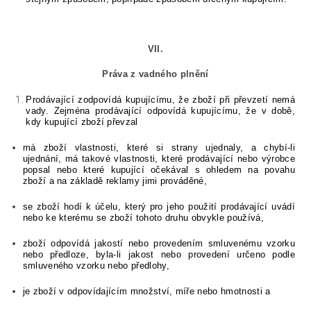
VII.
Práva z vadného plnění
Prodávající zodpovídá kupujícímu, že zboží při převzetí nemá
vady. Zejména prodávající odpovídá kupujícímu, že v době,
kdy kupující zboží převzal
má zboží vlastnosti, které si strany ujednaly, a chybí-li
ujednání, má takové vlastnosti, které prodávající nebo výrobce
popsal nebo které kupující očekával s ohledem na povahu
zboží a na základě reklamy jimi prováděné,
se zboží hodí k účelu, který pro jeho použití prodávající uvádí
nebo ke kterému se zboží tohoto druhu obvykle používá,
zboží odpovídá jakostí nebo provedením smluvenému vzorku
nebo předloze, byla-li jakost nebo provedení určeno podle
smluveného vzorku nebo předlohy,
je zboží v odpovídajícím množství, míře nebo hmotnosti a