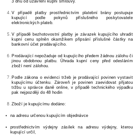
3
dnů od uzavření kupní smlouvy.
V případě platby prostřednictvím platební brány postupuje
kupující podle pokynů příslušného poskytovatele
elektronických plateb.
V případě bezhotovostní platby je závazek kupujícího uhradit
kupní cenu splněn okamžikem připsání příslušné částky na
bankovní účet prodávajícího.
Prodávající nepožaduje od kupujícího předem žádnou zálohu či
jinou obdobnou platbu. Úhrada kupní ceny před odesláním
zboží není zálohou.
Podle zákona o evidenci tržeb je prodávající povinen vystavit
kupujícímu účtenku. Zároveň je povinen zaevidovat přijatou
tržbu u správce daně online, v případě technického výpadku
pak nejpozději do 48 hodin
Zboží je kupujícímu dodáno:
na adresu určenou kupujícím objednávce
prostřednictvím výdejny zásilek na adresu výdejny, kterou
kupující určil,