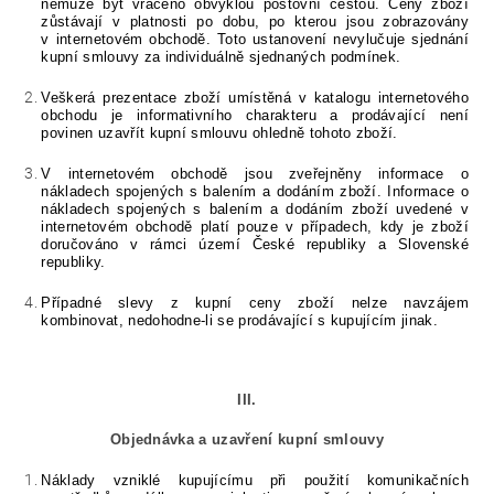
nemůže být vráceno obvyklou poštovní cestou. Ceny zboží
zůstávají v platnosti po dobu, po kterou jsou zobrazovány
v internetovém obchodě. Toto ustanovení nevylučuje sjednání
kupní smlouvy za individuálně sjednaných podmínek.
Veškerá prezentace zboží umístěná v katalogu internetového
obchodu je
informativního charakteru
a prodávající není
povinen uzavřít kupní smlouvu ohledně tohoto zboží.
V internetovém obchodě jsou zveřejněny informace o
nákladech spojených s balením a dodáním zboží.
Informace o
nákladech spojených s balením a dodáním zboží uvedené v
internetovém obchodě platí pouze v případech, kdy je zboží
doručováno v rámci území České republiky
a Slovenské
republiky
.
Případné slevy z kupní ceny zboží nelze navzájem
kombinovat, nedohodne-li se prodávající s kupujícím jinak.
III.
Objednávka a uzavření kupní smlouvy
Náklady vzniklé kupujícímu při použití komunikačních