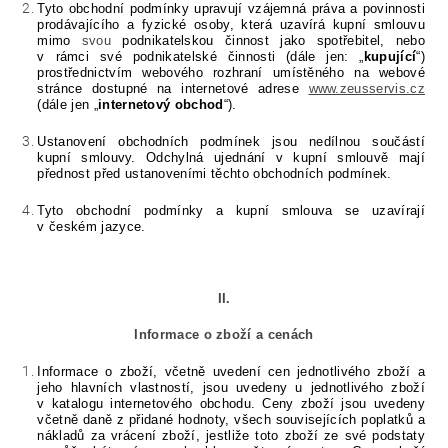
Tyto obchodní podmínky upravují vzájemná práva a povinnosti
prodávajícího a fyzické osoby, která uzavírá kupní smlouvu
mimo
svou
podnikatelskou činnost jako spotřebitel, nebo
v rámci své podnikatelské činnosti (dále jen: „
kupující
“)
prostřednictvím webového rozhraní umístěného na webové
stránce dostupné
na internetové adrese
www.zeusservis.cz
(dále jen „
internetový obchod
“).
Ustanovení obchodních podmínek jsou nedílnou součástí
kupní smlouvy. Odchylná ujednání v kupní smlouvě mají
přednost před ustanoveními těchto obchodních podmínek.
Tyto obchodní podmínky a kupní smlouva se uzavírají
v českém jazyce
.
II.
Informace o zboží a cenách
Informace o zboží, včetně uvedení cen jednotlivého zboží a
jeho hlavních vlastností, jsou uvedeny u jednotlivého zboží
v katalogu internetového obchodu. Ceny zboží jsou uvedeny
včetně daně z přidané hodnoty, všech souvisejících poplatků a
nákladů za vrácení zboží, jestliže toto zboží ze své podstaty