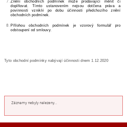
Znění obchodních podmínek může prodávající měnit či
doplňovat. Tímto ustanovením nejsou dotčena práva a
povinnosti vznikl
é
po dobu účinnosti předchozího znění
obchodních podmínek.
Přílohou obchodních podmínek je vzorový formulář pro
odstoupení od smlouvy.
Tyto obchodní podmínky nabývají účinnosti
dnem
1.12.2020
Záznamy nebyly nalezeny...