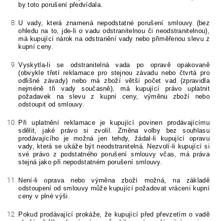
by toto porušení předvídala.
U vady, která znamená nepodstatné porušení smlouvy (bez
ohledu na to, jde-li o vadu odstranitelnou či neodstranitelnou),
má kupující nárok na odstranění vady nebo přiměřenou slevu z
kupní ceny.
Vyskytla-li se odstranitelná vada po opravě opakovaně
(obvykle třetí reklamace pro stejnou závadu nebo čtvrtá pro
odlišné závady) nebo má zboží větší počet vad (zpravidla
nejméně tři vady současně), má kupující právo uplatnit
požadavek na slevu z kupní ceny, výměnu zboží nebo
odstoupit od smlouvy.
Při uplatnění reklamace je kupující povinen prodávajícímu
sdělit, jaké právo si zvolil. Změna volby bez souhlasu
prodávajícího je možná jen tehdy, žádal-li kupující opravu
vady, která se ukáže být neodstranitelná. Nezvolí-li kupující si
své právo z podstatného porušení smlouvy včas, má práva
stejná jako při nepodstatném porušení smlouvy.
Není-li oprava nebo výměna zboží možná, na základě
odstoupení od smlouvy může kupující požadovat vrácení kupní
ceny v plné výši.
Pokud prodávající prokáže, že kupující před převzetím o vadě