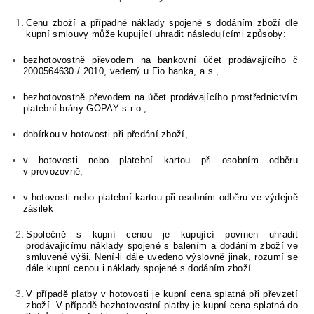
Cenu zboží a případné náklady spojené s dodáním zboží dle
kupní smlouvy může kupující uhradit následujícími způsoby:
bezhotovostně převodem na bankovní účet prodávajícího č
2000564630 / 2010, vedený u Fio banka, a.s.,
bezhotovostně převodem na účet prodávajícího prostřednictvím
platební brány GOPAY s.r.o.,
dobírkou v hotovosti při předání zboží,
v hotovosti nebo platební kartou při osobním odběru
v provozovně,
v hotovosti nebo platební kartou při osobním odběru
ve
výdejně
zásilek
Společně s kupní cenou je kupující povinen uhradit
prodávajícímu náklady spojené s balením a dodáním zboží ve
smluvené výši. Není-li dále uvedeno výslovně jinak, rozumí se
dále kupní cenou i náklady spojené s dodáním zboží.
V případě platby v hotovosti je kupní cena splatná při převzetí
zboží.
V případě bezhotovostní platby je kupní cena splatná do