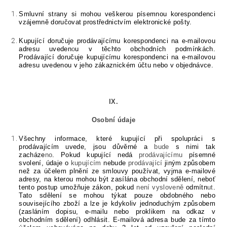
Smluvní strany si mohou veškerou písemnou korespondenci
vzájemně doručovat prostřednictvím elektronické pošty.
Kupující doručuje prodávajícímu korespondenci na e-mailovou
adresu uveden
o
u v těchto obchodních podmínkách.
Prodávající doručuje kupujícímu korespondenci na e-mailovou
adresu uvedenou v jeho zákaznickém účtu nebo v objednávce.
IX.
Osobní údaje
Všechny informace, které kupující při spolupráci s
prodávajícím uvede, jsou důvěrné a
bude
s nimi tak
zacháze
no
. Pokud kupující nedá
prodávajícímu
písemné
svolení, údaje o
kupujícím
nebude
prodávající
jiným způsobem
než za účelem plnění ze smlouvy používat, vyjma e-mailové
adresy, na kterou mohou být zasílána obchodní sdělení, neboť
tento postup umožňuje zákon, pokud
není vysloveně
odmítn
ut
.
Tato sdělení se mohou týkat pouze obdobného nebo
souvisejícího zboží a lze je kdykoliv jednoduchým způsobem
(zasláním dopisu, e-mailu nebo proklikem na odkaz v
obchodním sdělení) odhlásit. E-mailová adresa bude za tímto