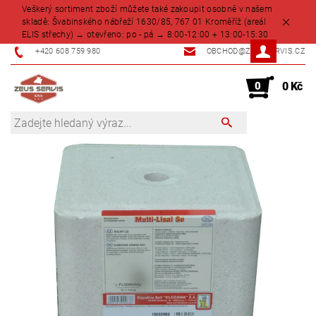
Veškerý sortiment zboží můžete také zakoupit osobně v našem
skladě: Švabinského nábřeží 1630/85, 767 01 Kroměříž (areál
ELIS střechy) → otevřeno: po - pá → 8:00-12:00 + 13:00-15:30
+420 608 759 980
OBCHOD@ZEUSSERVIS.CZ
0
0 Kč