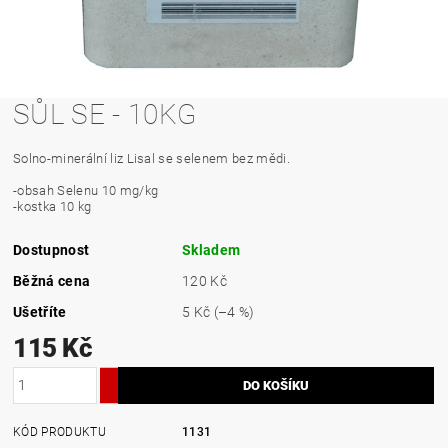
SŮL SE - 10KG
Solno-minerální liz Lisal se selenem bez mědi.
-obsah Selenu 10 mg/kg
-kostka 10 kg
Dostupnost
Skladem
Běžná cena
120 Kč
Ušetříte
5 Kč
(–4 %)
115 Kč
KÓD PRODUKTU
1131