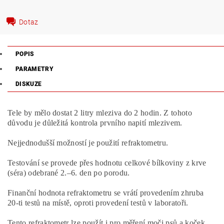
Dotaz
POPIS
PARAMETRY
DISKUZE
Tele by mělo dostat 2 litry mleziva do 2 hodin.
Z tohoto
důvodu je důležitá kontrola prvního napití mlezivem.
Nejjednodušší možností je použití refraktometru.
Testování se provede přes hodnotu celkové bílkoviny z krve
(séra) odebrané 2.–6. den po porodu.
Finanční hodnota refraktometru se vrátí provedením zhruba
20-ti testů na místě, oproti provedení testů v laboratoři.
Tento refraktometr lze použít i pro měření moči psů a koček.