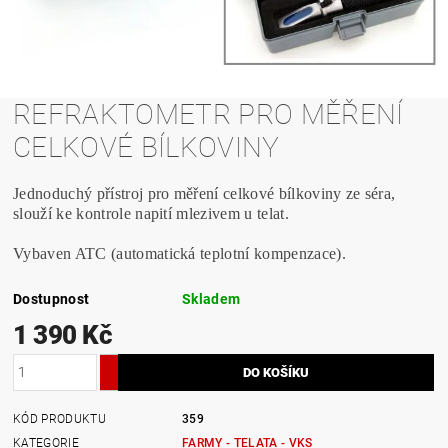
REFRAKTOMETR PRO MĚŘENÍ
CELKOVÉ BÍLKOVINY
Jednoduchý přístroj pro měření celkové bílkoviny ze séra,
slouží ke kontrole napití mlezivem u telat.
Vybaven ATC (automatická teplotní kompenzace).
Dostupnost
Skladem
1 390 Kč
KÓD PRODUKTU
359
KATEGORIE
FARMY - TELATA - VKS