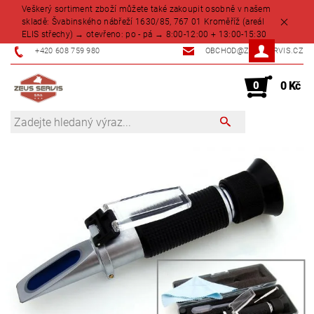
Veškerý sortiment zboží můžete také zakoupit osobně v našem
skladě: Švabinského nábřeží 1630/85, 767 01 Kroměříž (areál
ELIS střechy) → otevřeno: po - pá → 8:00-12:00 + 13:00-15:30
+420 608 759 980
OBCHOD@ZEUSSERVIS.CZ
0
0 Kč