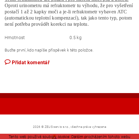
Oproti urinometru má refraktometr tu výhodu, že pro vyšetření
postačí 1 až 2 kapky moči a je-li refraktometr vybaven ATC
(automatickou teplotní kompenzací), tak jako tento typ, potom
není potřeba provádět korekci na teplotu.
Hmotnost
0.5 kg
Buďte první, kdo napíše příspěvek k této položce.
Přidat komentář
Shoptet.cz
2026 © ZEUS servis s.r.o., všechna práva vyhrazena
Tento web používá soubory cookie. Dalším procházením tohoto webu
Vytvořil Shoptet