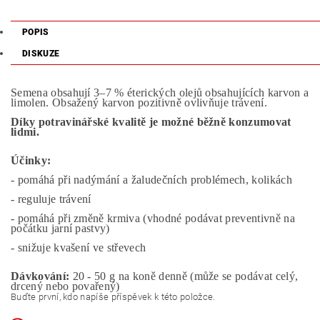
POPIS
DISKUZE
Semena obsahují 3–7 % éterických olejů obsahujících karvon a
limolen. Obsažený karvon pozitivně ovlivňuje trávení.
Díky potravinářské kvalitě je možné běžně konzumovat
lidmi.
Účinky:
- pomáhá při nadýmání a žaludečních problémech, kolikách
- reguluje trávení
- pomáhá při změně krmiva (vhodné podávat preventivně na
počátku jarní pastvy)
- snižuje kvašení ve střevech
Dávkování:
20 - 50 g na koně denně (může se podávat celý,
drcený nebo povařený)
Buďte první, kdo napíše příspěvek k této položce.