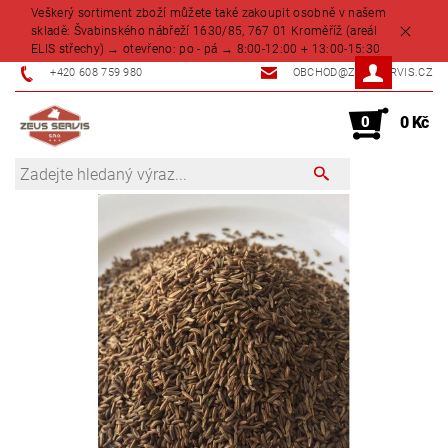
Veškerý sortiment zboží můžete také zakoupit osobně v našem
skladě: Švabinského nábřeží 1630/85, 767 01 Kroměříž (areál
ELIS střechy) → otevřeno: po - pá → 8:00-12:00 + 13:00-15:30
+420 608 759 980
OBCHOD@ZEUSSERVIS.CZ
0
0 Kč