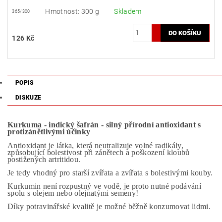
Hmotnost: 300 g
Skladem
365/300
126 Kč
POPIS
DISKUZE
Kurkuma - indický šafrán -
silný přírodní antioxidant s
protizánětlivými účinky
Antioxidant je látka, která neutralizuje volné radikály,
způsobující bolestivost při zánětech a poškození kloubů
postižených artritidou.
Je tedy vhodný pro starší zvířata a zvířata s bolestivými kouby.
Kurkumin není rozpustný ve vodě, je proto nutné podávání
spolu s olejem nebo olejnatými semeny!
Díky potravinářské kvalitě je možné běžně konzumovat lidmi.