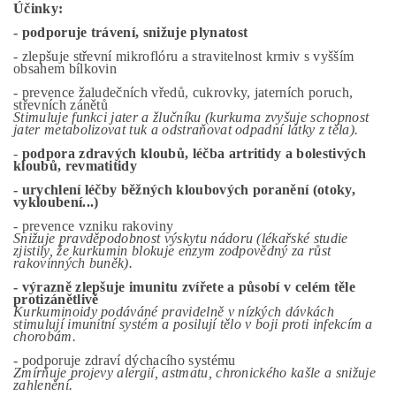
Účinky:
- podporuje trávení, snižuje plynatost
- zlepšuje střevní mikroflóru a stravitelnost krmiv s vyšším
obsahem bílkovin
- prevence žaludečních vředů, cukrovky, jaterních poruch,
střevních zánětů
Stimuluje funkci jater a žlučníku (kurkuma zvyšuje schopnost
jater metabolizovat tuk a odstraňovat odpadní látky z těla).
-
podpora zdravých kloubů,
léčba artritidy a bolestivých
kloubů
, revmatitidy
- urychlení léčby běžných kloubových poranění (otoky,
vykloubení...)
- prevence vzniku rakoviny
Snižuje pravděpodobnost výskytu nádoru (lékařské studie
zjistily, že kurkumin blokuje enzym zodpovědný za růst
rakovinných buněk).
- výrazně zlepšuje imunitu zvířete a působí v celém těle
protizánětlivě
Kurkuminoidy podáváné pravidelně v nízkých dávkách
stimulují imunitní systém a posilují tělo v boji proti infekcím a
chorobám.
- podporuje zdraví dýchacího systému
Zmírňuje projevy alergií, astmatu, chronického kašle a snižuje
zahlenění.