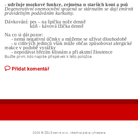
- udržuje mozkové funkce, zejména u starších koní a psů
Degenerativní onemocnění spojená se stárnutím se dají zmírnit
pravidelným podáváním kurkumy.
Dávkování: pes – na špičku nože denně
kůň - kávová lžička denně
Na co si dát pozor:
- nemá negativní účinky a můžeme se užívat dlouhodobě
- u citlivých jedinců však může občas způsobovat alergické
reakce v podobě vyrážky
- nepodávat březím klisnám a při akutní žloutence
Buďte první, kdo napíše příspěvek k této položce.
Přidat komentář
Shoptet.cz
2026 © ZEUS servis s.r.o., všechna práva vyhrazena