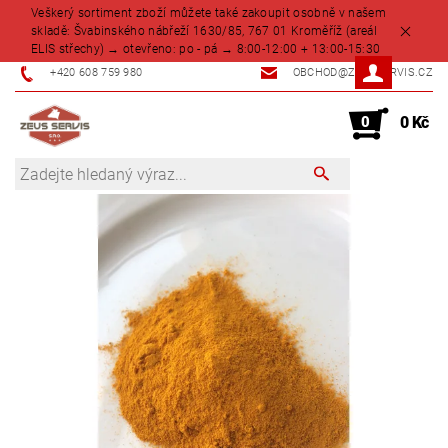
Veškerý sortiment zboží můžete také zakoupit osobně v našem
skladě: Švabinského nábřeží 1630/85, 767 01 Kroměříž (areál
ELIS střechy) → otevřeno: po - pá → 8:00-12:00 + 13:00-15:30
+420 608 759 980
OBCHOD@ZEUSSERVIS.CZ
0
0 Kč