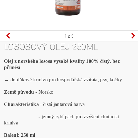
1
z 3
LOSOSOVÝ OLEJ 250ML
Olej z norského lososa vysoké kvality 100% čistý, bez
příměsí
→ doplňkové krmivo pro hospodářská zvířata, psy, kočky
Země původu
- Norsko
Charakteristika
- čistá jantarová barva
- jemný rybí pach pro zvýšení chutnosti
krmiva
Balení: 250 ml