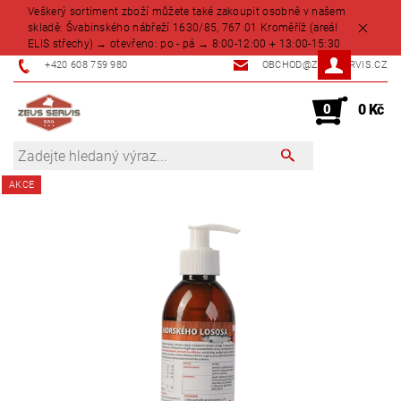
Veškerý sortiment zboží můžete také zakoupit osobně v našem
skladě: Švabinského nábřeží 1630/85, 767 01 Kroměříž (areál
ELIS střechy) → otevřeno: po - pá → 8:00-12:00 + 13:00-15:30
+420 608 759 980
OBCHOD@ZEUSSERVIS.CZ
0
0 Kč
AKCE