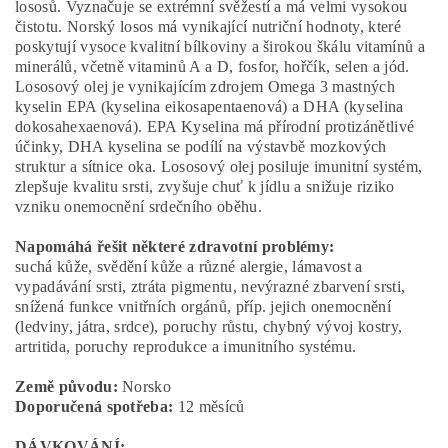
lososů. Vyznačuje se extrémní svěžestí a má velmi vysokou
čistotu. Norský losos má vynikající nutriční hodnoty, které
poskytují vysoce kvalitní bílkoviny a širokou škálu vitamínů a
minerálů, včetně vitaminů A a D, fosfor, hořčík, selen a jód.
Lososový olej je vynikajícím zdrojem Omega 3 mastných
kyselin EPA (kyselina eikosapentaenová) a DHA (kyselina
dokosahexaenová). EPA Kyselina má přírodní protizánětlivé
účinky, DHA kyselina se podílí na výstavbě mozkových
struktur a sítnice oka. Lososový olej posiluje imunitní systém,
zlepšuje kvalitu srsti, zvyšuje chuť k jídlu a snižuje riziko
vzniku onemocnění srdečního oběhu.
Napomáhá řešit některé zdravotní problémy:
suchá kůže, svědění kůže a různé alergie, lámavost a
vypadávání srsti, ztráta pigmentu, nevýrazné zbarvení srsti,
snížená funkce vnitřních orgánů, příp. jejich onemocnění
(ledviny, játra, srdce), poruchy růstu, chybný vývoj kostry,
artritida, poruchy reprodukce a imunitního systému.
Země původu:
Norsko
Doporučená spotřeba:
12 měsíců
DÁVKOVÁNÍ: