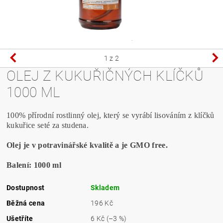
1
z 2
OLEJ Z KUKUŘIČNÝCH KLÍČKŮ
1000 ML
100% přírodní rostlinný olej, který se vyrábí lisováním z klíčků
kukuřice seté za studena.
Olej je v potravinářské kvalitě a je GMO free.
Balení: 1000 ml
Dostupnost
Skladem
Běžná cena
196 Kč
Ušetříte
6 Kč
(–3 %)