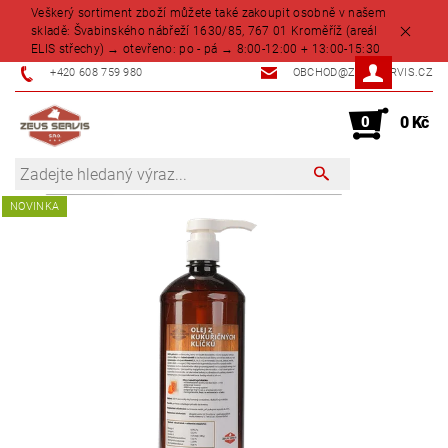
Veškerý sortiment zboží můžete také zakoupit osobně v našem
skladě: Švabinského nábřeží 1630/85, 767 01 Kroměříž (areál
ELIS střechy) → otevřeno: po - pá → 8:00-12:00 + 13:00-15:30
+420 608 759 980
OBCHOD@ZEUSSERVIS.CZ
0
0 Kč
NOVINKA