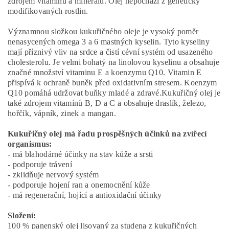
zdrojem vitamínů a minerálů. Olej nepochází z geneticky
modifikovaných rostlin.
Významnou složkou kukuřičného oleje je vysoký poměr
nenasycených omega 3 a 6 mastných kyselin. Tyto kyseliny
mají příznivý vliv na srdce a čistí cévní systém od usazeného
cholesterolu. Je velmi bohatý na linolovou kyselinu a obsahuje
značné množství vitaminu E a koenzymu Q10. Vitamin E
přispívá k ochraně buněk před oxidativním stresem. Koenzym
Q10 pomáhá udržovat buňky mladé a zdravé.Kukuřičný olej je
také zdrojem vitamínů B, D a C a obsahuje draslík, železo,
hořčík, vápník, zinek a mangan.
Kukuřičný olej má řadu prospěšných účinků na zvířecí
organismus:
- má blahodárné účinky na stav kůže a srsti
- podporuje trávení
- zklidňuje nervový systém
- podporuje hojení ran a onemocnění kůže
- má regenerační, hojící a antioxidační účinky
Složení:
100 % panenský olej lisovaný za studena z kukuřičných