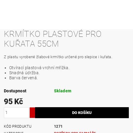
KRMÍTKO PLASTOVÉ PRO
KUŘATA 55CM
Z plastu vyrobené žlabové krmítko určené pro slepice i kuřata.
Otvírací plastová vrchní mřížka.
Snadná údržba.
Barva červená.
Dostupnost
Skladem
95 Kč
KÓD PRODUKTU
1271