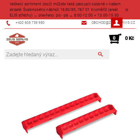
Veškerý sortiment zboží můžete také zakoupit osobně v našem
skladě: Švabinského nábřeží 1630/85, 767 01 Kroměříž (areál
ELIS střechy) → otevřeno: po - pá → 8:00-12:00 + 13:00-15:30
+420 608 759 980
OBCHOD@ZEUSSERVIS.CZ
0
0 Kč