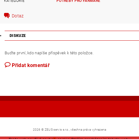
KATEGORIE
POTŘEBY PRO FARMÁŘE
Dotaz
DISKUZE
Buďte první, kdo napíše příspěvek k této položce.
Přidat komentář
Shoptet.cz
2026 © ZEUS servis s.r.o., všechna práva vyhrazena