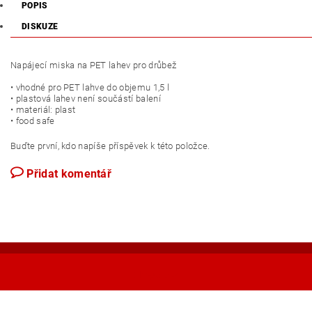
POPIS
DISKUZE
Napájecí miska na PET lahev pro drůbež
• vhodné pro PET lahve do objemu 1,5 l
• plastová lahev není součástí balení
• materiál: plast
• food safe
Buďte první, kdo napíše příspěvek k této položce.
Přidat komentář
Shoptet.cz