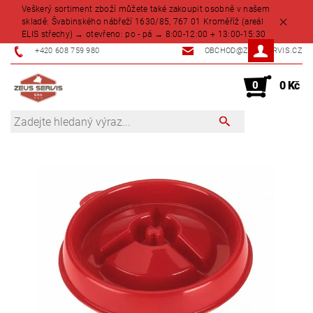
Veškerý sortiment zboží můžete také zakoupit osobně v našem
skladě: Švabinského nábřeží 1630/85, 767 01 Kroměříž (areál
ELIS střechy) → otevřeno: po - pá → 8:00-12:00 + 13:00-15:30
+420 608 759 980
OBCHOD@ZEUSSERVIS.CZ
0
0 Kč