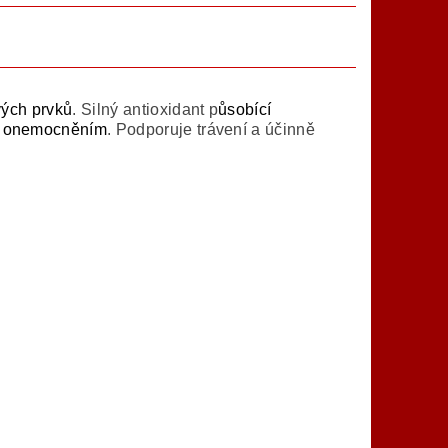
vých prvků
.
Silný antioxidant p
ůsobící
ým onemocněním
. P
odporuje trávení a účinně