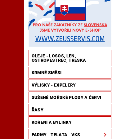
OBCHODNÍ PODMÍNKY
ZÁSADY OCHRANY OSO
ZÁSADY OCHRANY OSOBNÍCH ÚDAJŮ
VELKO
OLEJE - LOSOS, LEN,
OSTROPESTŘEC, TRESKA
KRMNÉ SMĚSI
VÝLISKY - EXPELERY
SUŠENÉ MOŘSKÉ PLODY A ČERVI
ŘASY
KOŘENÍ A BYLINKY
FARMY - TELATA - VKS