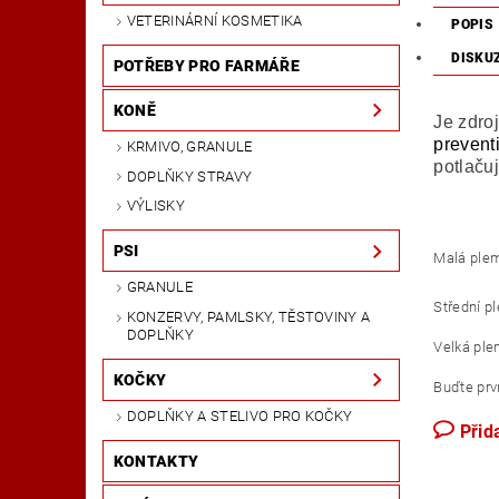
VETERINÁRNÍ KOSMETIKA
POPIS
DISKU
POTŘEBY PRO FARMÁŘE
KONĚ
Je zdro
prevent
KRMIVO, GRANULE
potlaču
DOPLŇKY STRAVY
VÝLISKY
PSI
Malá plem
GRANULE
Střední p
KONZERVY, PAMLSKY, TĚSTOVINY A
DOPLŇKY
Velká ple
KOČKY
Buďte prvn
DOPLŇKY A STELIVO PRO KOČKY
Přid
KONTAKTY