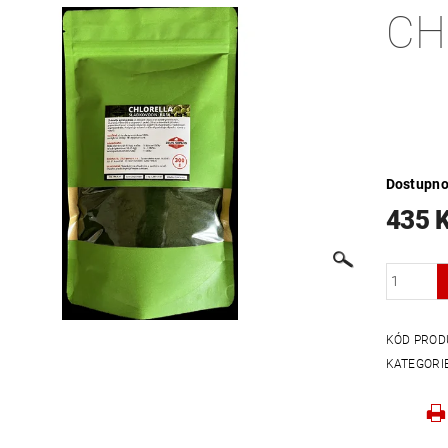
CH
BNÍCH ÚDAJŮ
VELKOOBCHOD
NAPIŠTE NÁM
KON
OBCHOD
Dostupno
435 
KÓD PROD
KATEGORI