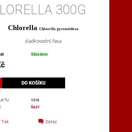
LORELLA 300G
TAKTY
OBCHODNÍ PODMÍNKY
Chlorella
Chlorella pyrenoid
o
sa
sladkovodní řas
a
st
Skladem
Kč
UKTU
1316
E
ŘASY
Tisk
Dotaz