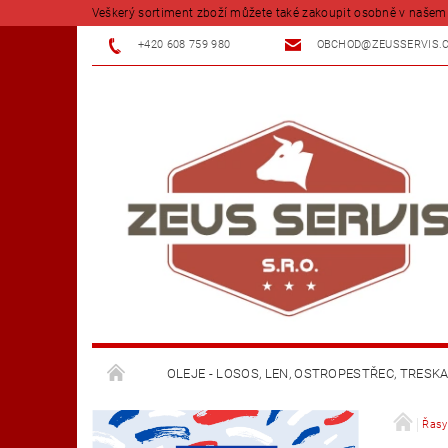
Veškerý sortiment zboží můžete také zakoupit osobně v našem 
+420 608 759 980
OBCHOD@ZEUSSERVIS.
OLEJE - LOSOS, LEN, OSTROPESTŘEC, TRESK
KOŘENÍ A BYLINKY
FARMY - TELATA - VKS
Řasy