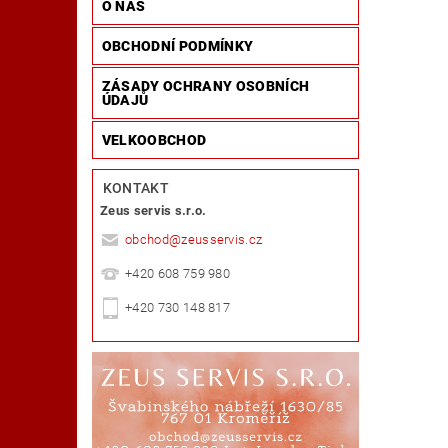
O NÁS
OBCHODNÍ PODMÍNKY
ZÁSADY OCHRANY OSOBNÍCH
ÚDAJŮ
VELKOOBCHOD
KONTAKT
Zeus servis s.r.o.
obchod
@
zeusservis.cz
+420 608 759 980
+420 730 148 817