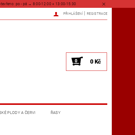
tevřeno: po - pá → 8:00-12:00 + 13:00-15:30
|
PŘIHLÁŠENÍ
REGISTRACE
0
0 Kč
KÉ PLODY A ČERVI
ŘASY
KONTAKTY
O NÁS