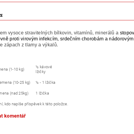
ZE
jem
vysoce stravitelných bílkovin, vitamínů, minerálů
a
stopo
ivně proti virovým infekcím, srdečním chorobám a nádorov
je zápach z tlamy
a výkalů.
½ kávové
ena (1-10 kg)
lžičky
lemena (10-25 kg)
½ - 1 lžička
mena (nad 25kg)
1 lžička
í, kdo napíše příspěvek k této položce.
at komentář