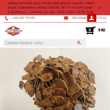
Veškerý sortiment zboží můžete také zakoupit osobně v našem
skladě: Švabinského nábřeží 1630/85, 767 01 Kroměříž (areál
ELIS střechy) → otevřeno: po - pá → 8:00-12:00 + 13:00-15:30
+420 608 759 980
OBCHOD@ZEUSSERVIS.CZ
0
0 Kč