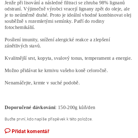
Jenže při lisování a následné filtraci se zhruba 98% lignanů
odstraní. Výjimečně výrobci vracejí lignany zpět do oleje, ale
je to neúměrně drahé.
Proto je ideální vhodné kombinovat olej
souběžně s rozemletými semínky.
Patří do rodiny
fotochemikálií.
Posílení imunity, snížení alergické reakce a zlepšení
zánětlivých stavů.
Kvalitnější srst, kopyta, svalový tonus, temperament a energie.
Možno přidávat ke krmivu vašeho koně celoročně.
Nenamáčejte, krmte v suché podobě.
Doporučené dávkování
: 150-200g kůň/den
Buďte první, kdo napíše příspěvek k této položce.
Přidat komentář