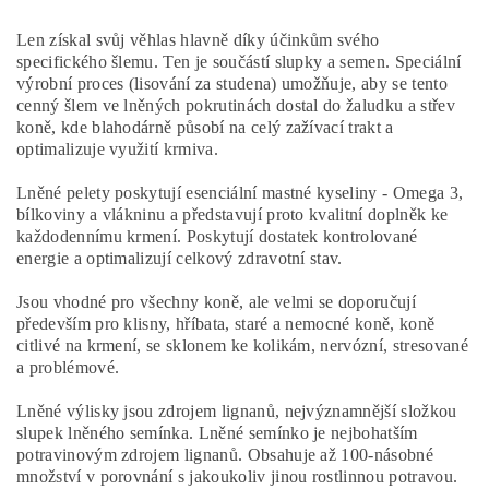
Len získal svůj věhlas hlavně díky účinkům svého
specifického šlemu. Ten je součástí slupky a semen. Speciální
výrobní proces (lisování za studena) umožňuje, aby se tento
cenný šlem ve lněných pokrutinách dostal do žaludku a střev
koně, kde blahodárně působí na celý zažívací trakt a
optimalizuje využití krmiva.
Lněné pelety poskytují esenciální mastné kyseliny - Omega 3,
bílkoviny a vlákninu a představují proto kvalitní doplněk ke
každodennímu krmení. Poskytují dostatek kontrolované
energie a optimalizují celkový zdravotní stav.
Jsou vhodné pro všechny koně, ale velmi se doporučují
především pro klisny, hříbata, staré a nemocné koně, koně
citlivé na krmení, se sklonem ke kolikám, nervózní, stresované
a problémové.
Lněné výlisky jsou zdrojem lignanů, nejvýznamnější složkou
slupek lněného semínka. Lněné semínko je nejbohatším
potravinovým zdrojem lignanů. Obsahuje až 100-násobné
množství v porovnání s jakoukoliv jinou rostlinnou potravou.