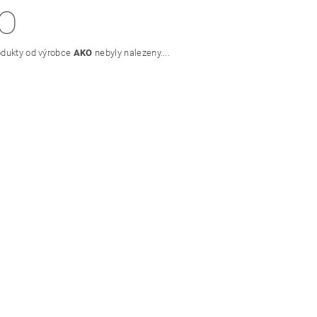
O
BNÍCH ÚDAJŮ
VELKOOBCHOD
NAPIŠTE NÁM
KON
dukty od výrobce
AKO
nebyly nalezeny....
OBCHOD