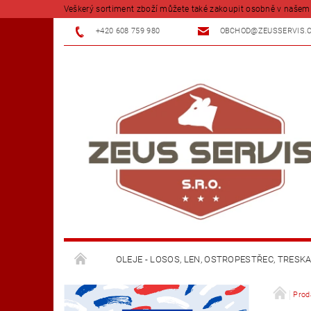
Veškerý sortiment zboží můžete také zakoupit osobně v našem 
+420 608 759 980
OBCHOD@ZEUSSERVIS.
OLEJE - LOSOS, LEN, OSTROPESTŘEC, TRESK
KOŘENÍ A BYLINKY
FARMY - TELATA - VKS
Prod