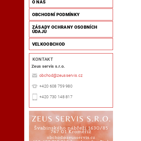
O NÁS
OBCHODNÍ PODMÍNKY
ZÁSADY OCHRANY OSOBNÍCH
ÚDAJŮ
VELKOOBCHOD
KONTAKT
Zeus servis s.r.o.
obchod
@
zeusservis.cz
+420 608 759 980
+420 730 148 817