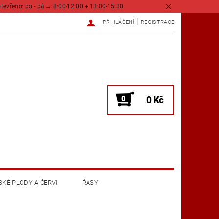
tevřeno: po - pá → 8:00-12:00 + 13:00-15:30
|
PŘIHLÁŠENÍ
REGISTRACE
0
0 Kč
KÉ PLODY A ČERVI
ŘASY
KONTAKTY
O NÁS