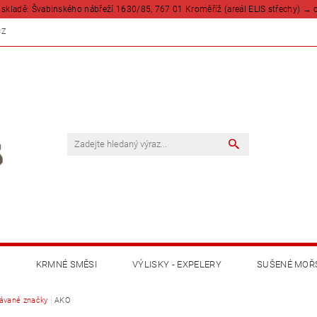
skladě: Švabinského nábřeží 1630/85, 767 01 Kroměříž (areál ELIS střechy) → o
CZ
A
KRMNÉ SMĚSI
VÝLISKY - EXPELERY
SUŠENÉ MOŘS
ávané značky
POTŘEBY PRO FARMÁŘE
AKO
KONĚ
PSI
KOČKY