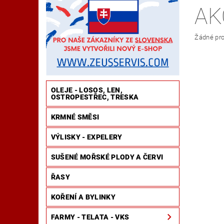
AK
OBCHODNÍ PODMÍNKY
ZÁSADY OCHRANY OSO
Žádné pro
ZÁSADY OCHRANY OSOBNÍCH ÚDAJŮ
VELKO
OLEJE - LOSOS, LEN,
OSTROPESTŘEC, TRESKA
KRMNÉ SMĚSI
VÝLISKY - EXPELERY
SUŠENÉ MOŘSKÉ PLODY A ČERVI
ŘASY
KOŘENÍ A BYLINKY
FARMY - TELATA - VKS