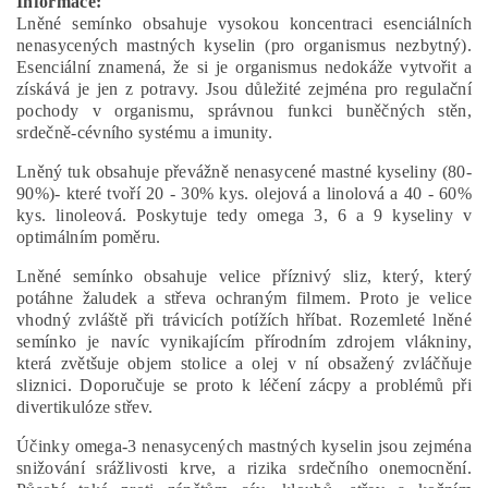
Informace:
Lněné semínko obsahuje vysokou koncentraci esenciálních
nenasycených mastných kyselin (pro organismus nezbytný).
Esenciální znamená, že si je organismus nedokáže vytvořit a
získává je jen z potravy. Jsou důležité zejména pro regulační
pochody v organismu, správnou funkci buněčných stěn,
srdečně-cévního systému a imunity.
Lněný tuk obsahuje převážně nenasycené mastné kyseliny (80-
90%)- které tvoří 20 - 30% kys. olejová a linolová a 40 - 60%
kys. linoleová. Poskytuje tedy omega 3, 6 a 9 kyseliny v
optimálním poměru.
Lněné semínko obsahuje velice příznivý sliz, který, který
potáhne žaludek a střeva ochraným filmem. Proto je velice
vhodný zvláště při trávicích potížích hříbat. Rozemleté lněné
semínko je navíc vynikajícím přírodním zdrojem vlákniny,
která zvětšuje objem stolice a olej v ní obsažený zvláčňuje
sliznici. Doporučuje se proto k léčení zácpy a problémů při
divertikulóze střev.
Účinky omega-3 nenasycených mastných kyselin jsou zejména
snižování srážlivosti krve, a rizika srdečního onemocnění.