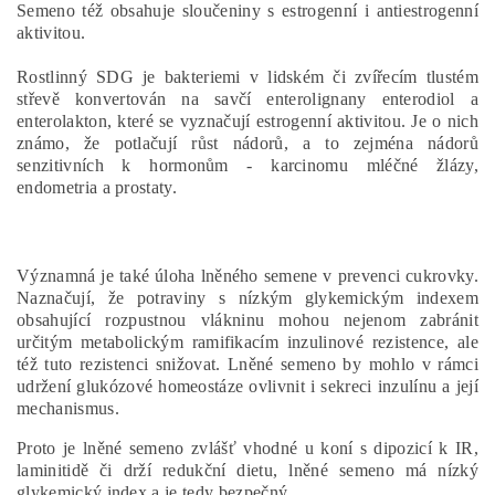
Semeno též obsahuje sloučeniny s estrogenní i antiestrogenní
aktivitou.
Rostlinný SDG je bakteriemi v lidském či zvířecím tlustém
střevě konvertován na savčí enterolignany enterodiol a
enterolakton, které se vyznačují estrogenní aktivitou. Je o nich
známo, že potlačují růst nádorů, a to zejména nádorů
senzitivních k hormonům - karcinomu mléčné žlázy,
endometria a prostaty.
Významná je také úloha lněného semene v prevenci cukrovky.
Naznačují, že potraviny s nízkým glykemickým indexem
obsahující rozpustnou vlákninu mohou nejenom zabránit
určitým metabolickým ramifikacím inzulinové rezistence, ale
též tuto rezistenci snižovat. Lněné semeno by mohlo v rámci
udržení glukózové homeostáze ovlivnit i sekreci inzulínu a její
mechanismus.
Proto je lněné semeno zvlášť vhodné u koní s dipozicí k IR,
laminitidě či drží redukční dietu, lněné semeno má nízký
glykemický index a je tedy bezpečný.