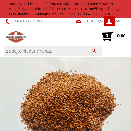
Veškerý sortiment zboží můžete také zakoupit osobně v našem
skladě: Švabinského nábřeží 1630/85, 767 01 Kroměříž (areál
ELIS střechy) → otevřeno: po - pá → 8:00-12:00 + 13:00-15:30
+420 608 759 980
OBCHOD@ZEUSSERVIS.CZ
0
0 Kč