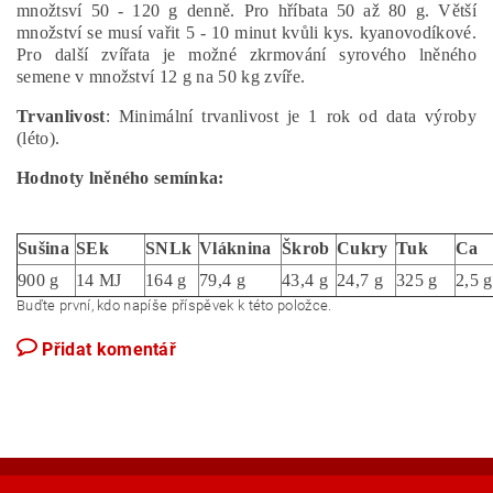
množtsví 50 - 120 g denně. Pro hříbata 50 až 80 g. Větší
množství se musí vařit 5 - 10 minut kvůli kys. kyanovodíkové.
Pro další zvířata je možné zkrmování syrového lněného
semene v množství 12 g na 50 kg zvíře.
Trvanlivost
: Minimální trvanlivost je 1 rok od data výroby
(léto).
Hodnoty lněného semínka:
Sušina
SEk
SNLk
Vláknina
Škrob
Cukry
Tuk
Ca
900 g
14 MJ
164 g
79,4 g
43,4 g
24,7 g
325 g
2,5 
Buďte první, kdo napíše příspěvek k této položce.
Přidat komentář