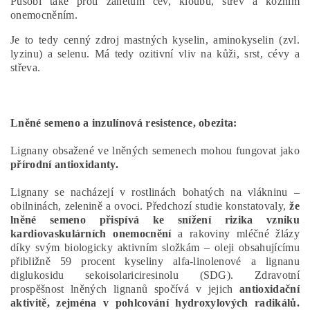
Působí také proti zánětům cév, kloubů, střev a kožním
onemocněním.
Je to tedy cenný zdroj mastných kyselin, aminokyselin (zvl.
lyzinu) a selenu. Má tedy ozitivní vliv na kůži, srst, cévy a
střeva.
Lněné semeno a inzulínová resistence, obezita:
Lignany obsažené ve lněných semenech mohou fungovat jako
přírodní antioxidanty.
Lignany se nacházejí v rostlinách bohatých na vlákninu –
obilninách, zelenině a ovoci. Předchozí studie konstatovaly,
že
lněné semeno přispívá ke snížení rizika vzniku
kardiovaskulárních onemocnění
a rakoviny mléčné žlázy
díky svým biologicky aktivním složkám – oleji obsahujícímu
přibližně 59 procent kyseliny alfa-linolenové a lignanu
diglukosidu sekoisolariciresinolu (SDG). Zdravotní
prospěšnost lněných lignanů spočívá v jejich
antioxidační
aktivitě, zejména v pohlcování hydroxylových radikálů.