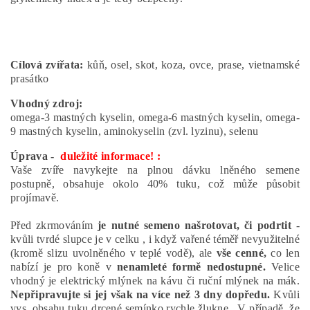
Cílová zvířata:
kůň, osel, skot, koza, ovce, prase, vietnamské
prasátko
Vhodný zdroj:
omega-3 mastných kyselin, omega-6 mastných kyselin, omega-
9 mastných kyselin, aminokyselin (zvl. lyzinu), selenu
Úprava -
duležité informace! :
Vaše zvíře navykejte na plnou dávku lněného semene
postupně, obsahuje okolo 40% tuku, což může působit
projímavě.
Před zkrmováním
je nutné semeno našrotovat, či podrtit
-
kvůli tvrdé slupce je v celku , i když vařené téměř nevyužitelné
(kromě slizu uvolněného v teplé vodě), ale
vše cenné,
co len
nabízí je pro koně v
nenamleté formě nedostupné.
Velice
vhodný je elektrický mlýnek na kávu či ruční mlýnek na mák.
Nepřipravujte si jej však na více než 3 dny dopředu.
Kvůli
vys. obsahu tuku drcené semínko rychle žlukne. V případě, že