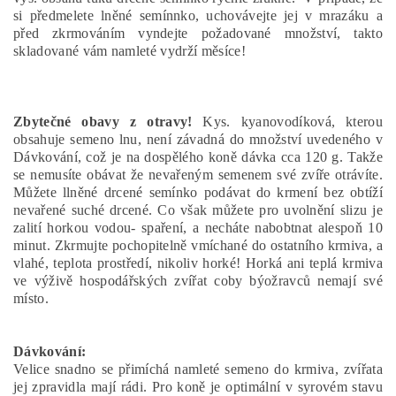
si předmelete lněné semínnko, uchovávejte jej v mrazáku a
před zkrmováním vyndejte požadované množství, takto
skladované vám namleté vydrží měsíce!
Zbytečné obavy z otravy!
Kys. kyanovodíková, kterou
obsahuje semeno lnu, není závadná do množství uvedeného v
Dávkování, což je na dospělého koně dávka cca 120 g. Takže
se nemusíte obávat že nevařeným semenem své zvíře otrávíte.
Můžete llněné drcené semínko podávat do krmení bez obtíží
nevařené suché drcené. Co však můžete pro uvolnění slizu je
zalití horkou vodou- spaření, a necháte nabobtnat alespoň 10
minut. Zkrmujte pochopitelně vmíchané do ostatního krmiva, a
vlahé, teplota prostředí, nikoliv horké! Horká ani teplá krmiva
ve výživě hospodářských zvířat coby býožravců nemají své
místo.
Dávkování:
Velice snadno se přimíchá namleté semeno do krmiva, zvířata
jej zpravidla mají rádi. Pro koně je optimální v syrovém stavu