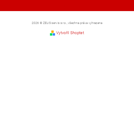
Shoptet.cz
2026 © ZEUS servis s.r.o., všechna práva vyhrazena
Vytvořil Shoptet