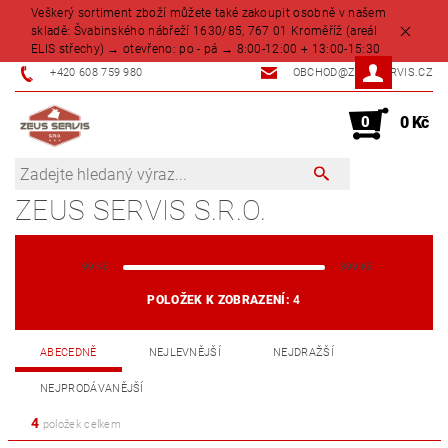
Veškerý sortiment zboží můžete také zakoupit osobně v našem
skladě: Švabinského nábřeží 1630/85, 767 01 Kroměříž (areál
ELIS střechy) → otevřeno: po - pá → 8:00-12:00 + 13:00-15:30
+420 608 759 980
OBCHOD@ZEUSSERVIS.CZ
0
0 Kč
ZEUS SERVIS S.R.O.
99
Kč
399
Kč
POLOŽEK K ZOBRAZENÍ:
4
ABECEDNĚ
NEJLEVNĚJŠÍ
NEJDRAŽŠÍ
NEJPRODÁVANĚJŠÍ
4
položek celkem